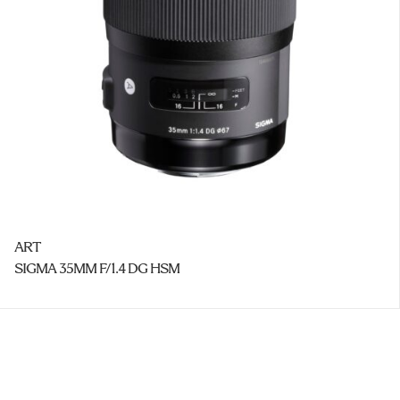
ART
SIGMA 35MM F/1.4 DG HSM