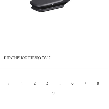
ШТАТИВНОЕ ГНЕЗДО TS-121
←
1
2
3
…
6
7
8
9